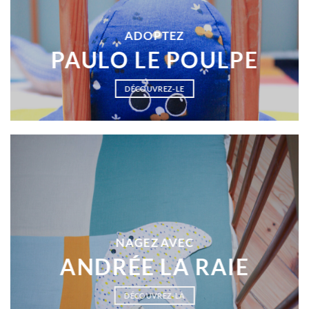
ADOPTEZ
PAULO LE POULPE
DÉCOUVREZ-LE
NAGEZ AVEC
ANDRÉE LA RAIE
DÉCOUVREZ-LÀ