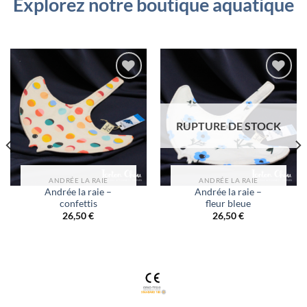
Explorez notre boutique aquatique
Ajouter
Ajouter
à la
à la
liste
liste
RUPTURE DE STOCK
d’envies
d’envies
ANDRÉE LA RAIE
ANDRÉE LA RAIE
Andrée la raie –
Andrée la raie –
confettis
fleur bleue
26,50
€
26,50
€