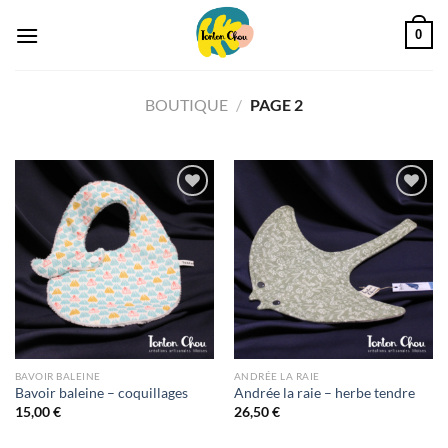
Passer
0
au
contenu
BOUTIQUE
/
PAGE 2
Ajouter
Ajouter
à la liste
à la liste
d’envies
d’envies
BAVOIR BALEINE
ANDRÉE LA RAIE
Bavoir baleine – coquillages
Andrée la raie – herbe tendre
15,00
€
26,50
€