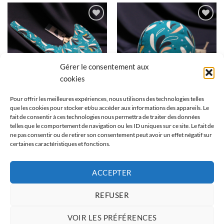
Ajouter
Ajouter
à la liste
à la liste
d’envies
d’envies
Gérer le consentement aux
cookies
Pour offrir les meilleures expériences, nous utilisons des technologies telles
que les cookies pour stocker et/ou accéder aux informations des appareils. Le
ANDRÉE LA RAIE
DOUDOUS
fait de consentir à ces technologies nous permettra de traiter des données
Andrée la raie – vert joyeux
Paulo le poulpe – vert joyeux
telles que le comportement de navigation ou les ID uniques sur ce site. Le fait de
26,50
€
36,50
€
ne pas consentir ou de retirer son consentement peut avoir un effet négatif sur
certaines caractéristiques et fonctions.
1
2
ACCEPTER
REFUSER
VOIR LES PRÉFÉRENCES