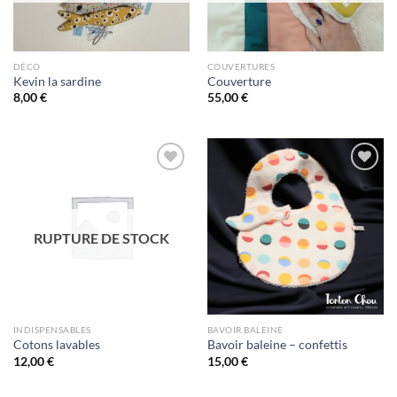
DÉCO
COUVERTURES
Kevin la sardine
Couverture
8,00
€
55,00
€
Ajouter
Ajouter
à la liste
à la liste
d’envies
d’envies
RUPTURE DE STOCK
INDISPENSABLES
BAVOIR BALEINE
Cotons lavables
Bavoir baleine – confettis
12,00
€
15,00
€